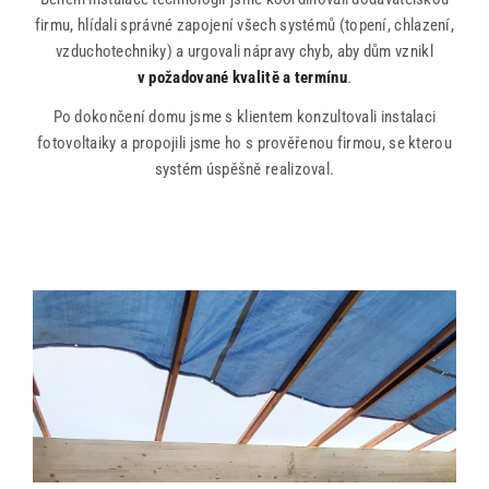
firmu, hlídali správné zapojení všech systémů (topení, chlazení,
vzduchotechniky) a urgovali nápravy chyb, aby dům vznikl
v požadované kvalitě a termínu
.
Po dokončení domu jsme s klientem konzultovali instalaci
fotovoltaiky a propojili jsme ho s prověřenou firmou, se kterou
systém úspěšně realizoval.
office@tector-atelier.cz
+420 775 996 300