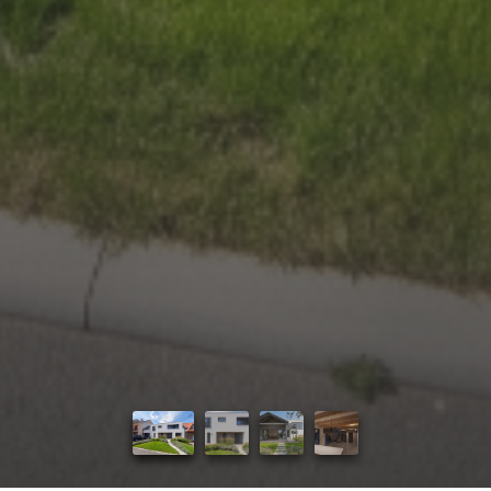
Úvod
Naše služby
Reference
Průvodce stavbou
O ateliéru