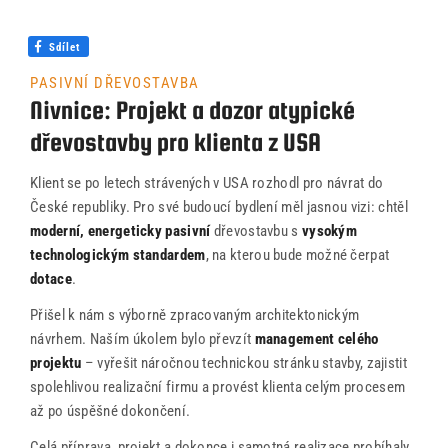
Řekli o nás
Sdílet
Kontakty
PASIVNÍ DŘEVOSTAVBA
Nivnice: Projekt a dozor atypické
dřevostavby pro klienta z USA
Klient se po letech strávených v USA rozhodl pro návrat do
České republiky. Pro své budoucí bydlení měl jasnou vizi: chtěl
moderní, energeticky pasivní
dřevostavbu s
vysokým
technologickým standardem
, na kterou bude možné čerpat
dotace
.
Přišel k nám s výborně zpracovaným architektonickým
návrhem. Naším úkolem bylo převzít
management celého
projektu
– vyřešit náročnou technickou stránku stavby, zajistit
spolehlivou realizační firmu a provést klienta celým procesem
až po úspěšné dokončení.
Celá příprava, projekt a dokonce i samotná realizace probíhaly