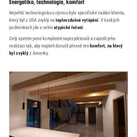
Energetika, technologie, komfort
Největší technologickou výzvou bylo specifické zadání klienta,
který byl z USA zvyklý na
teplovzdušné vytápění
. V českých
podmínkách jde o velmi
atypické řešení
.
Celý systém jsme kompletně naprojektovali a zajistili jeho
realizaci tak, aby majiteli doručil přesně ten
komfort, na který
byl zvyklý
z Ameriky.