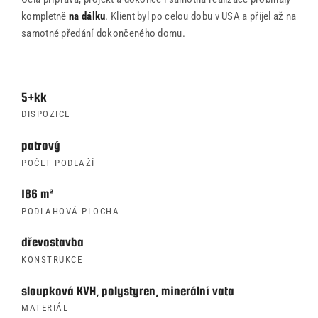
kompletně
na dálku
. Klient byl po celou dobu v USA a přijel až na
samotné předání dokončeného domu.
5+kk
DISPOZICE
patrový
POČET PODLAŽÍ
186 m²
PODLAHOVÁ PLOCHA
dřevostavba
KONSTRUKCE
sloupková KVH, polystyren, minerální vata
MATERIÁL