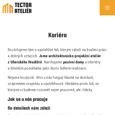
Kariéra
Rozšiřujeme tým o spolehlivé lidi, kterým záleží na kvalitní práci
a dobrých vztazích.
Jsme
architektonicko-projekční ateliér
z Uherského Hradiště
. Navrhujeme
pasivní domy
a
interiéry
a klientům pomáháme jako
dozor během realizace
.
Nejsme korporát. Věci u nás fungují hlavně
na domluvě,
vzájemném respektu
a
spolehlivosti
. Hledáme proto lidi, se
kterými si budeme rozumět nejen pracovně, ale i lidsky.
Jak se u nás pracuje
Na detailech nám záleží