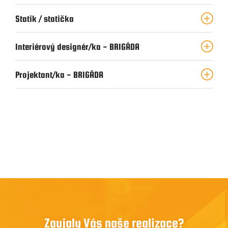
Naše služby
Statik / statička
Reference
Průvodce stavbou
Interiérový designér/ka - BRIGÁDA
O ateliéru
Projektant/ka - BRIGÁDA
Řekli o nás
Kontakty
Zaujaly Vás naše realizace?