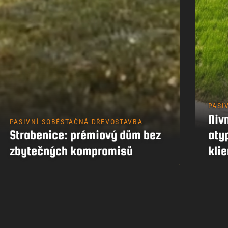
PASI
Nivn
PASIVNÍ SOBĚSTAČNÁ DŘEVOSTAVBA
Strabenice: prémiový dům bez
aty
zbytečných kompromisů
klie