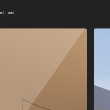
nteriérů.