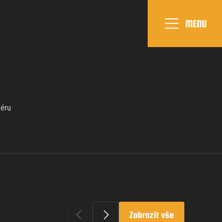
MENU
iéru
Zobrazit vše