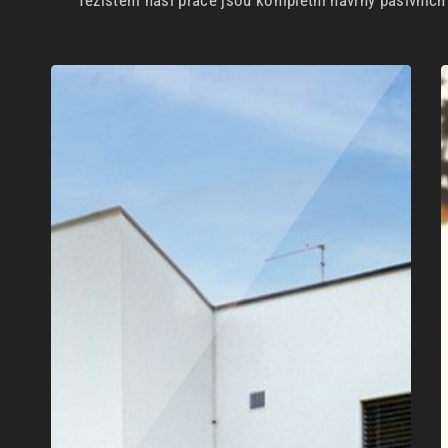
Těžištěm naší práce jsou kompletní návrhy pasivníc