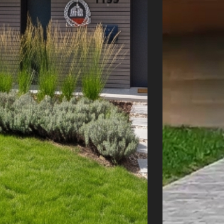
Úvod
Naše služby
Reference
Průvodce stavbou
O ateliéru
Řekli o nás