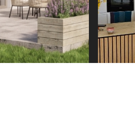
e@tector-atelier.cz
+420 775 996 300