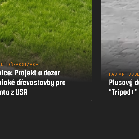
Kontakty
VNÍ DŘEVOSTAVBA
ice: Projekt a dozor
PASIVNÍ SOB
pické dřevostavby pro
Plusový 
nta z USA
“Tripod+”