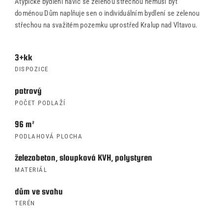
Atypické bydlení navíc se zelenou střechou nemusí být
doménou Dům naplňuje sen o individuálním bydlení se zelenou
střechou na svažitém pozemku uprostřed Kralup nad Vltavou.
3+kk
DISPOZICE
patrový
POČET PODLAŽÍ
96 m²
PODLAHOVÁ PLOCHA
železobeton, sloupková KVH, polystyren
MATERIÁL
dům ve svahu
TERÉN