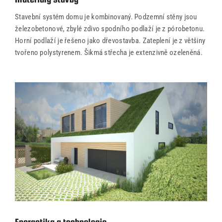
Stavební systém domu je kombinovaný. Podzemní stěny jsou
železobetonové, zbylé zdivo spodního podlaží je z pórobetonu.
Horní podlaží je řešeno jako dřevostavba. Zateplení je z většiny
tvořeno polystyrenem. Šikmá střecha je extenzivně ozeleněná.
office@tector-atelier.cz