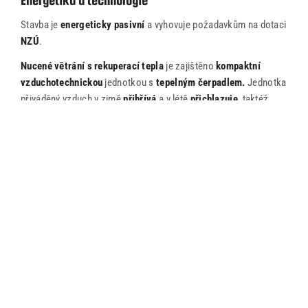
Energetika a technologie
+420 775 996 300
Stavba je
energeticky pasivní
a vyhovuje požadavkům na dotaci
NZÚ
.
Nucené větrání s rekuperací tepla
je zajištěno
kompaktní
vzduchotechnickou
jednotkou s
tepelným čerpadlem.
Jednotka
přiváděný vzduch v zimě
přihřívá
a v létě
přichlazuje
, taktéž
vyrábí teplou vodu. Dotápění je zajištěno
topnými kabely
.
NAŠE REALIZACE