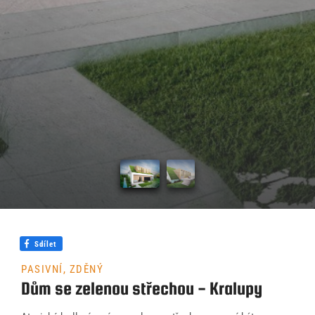
Úvod
Naše služby
Reference
Průvodce stavbou
O ateliéru
Řekli o nás
Sdílet
Kontakty
PASIVNÍ, ZDĚNÝ
Dům se zelenou střechou - Kralupy