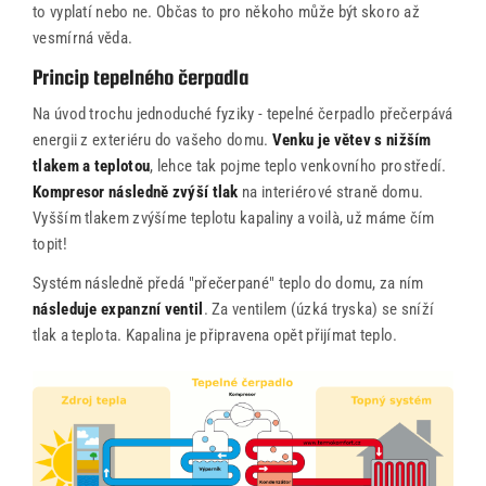
to vyplatí nebo ne. Občas to pro někoho může být skoro až
O ateliéru
vesmírná věda.
Řekli o nás
Princip tepelného čerpadla
Na úvod trochu jednoduché fyziky - tepelné čerpadlo přečerpává
Kontakty
energii z exteriéru do vašeho domu.
Venku je větev s nižším
tlakem a teplotou
, lehce tak pojme teplo venkovního prostředí.
Kompresor následně zvýší tlak
na interiérové straně domu.
Vyšším tlakem zvýšíme teplotu kapaliny a voilà, už máme čím
topit!
Systém následně předá "přečerpané" teplo do domu, za ním
následuje expanzní ventil
. Za ventilem (úzká tryska) se sníží
tlak a teplota. Kapalina je připravena opět přijímat teplo.