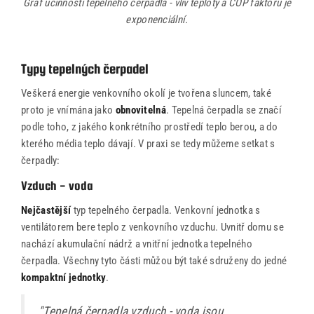
Graf účinnosti tepelného čerpadla - vliv teploty a COP faktoru je
exponenciální.
Typy tepelných čerpadel
Veškerá energie venkovního okolí je tvořena sluncem, také
proto je vnímána jako
obnovitelná
. Tepelná čerpadla se značí
podle toho, z jakého konkrétního prostředí teplo berou, a do
kterého média teplo dávají. V praxi se tedy můžeme setkat s
čerpadly:
Vzduch - voda
Nejčastější
typ tepelného čerpadla. Venkovní jednotka s
ventilátorem bere teplo z venkovního vzduchu. Uvnitř domu se
nachází akumulační nádrž a vnitřní jednotka tepelného
čerpadla. Všechny tyto části můžou být také sdruženy do jedné
kompaktní jednotky
.
"Tepelná čerpadla vzduch - voda jsou