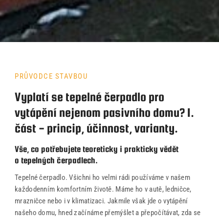
PRŮVODCE STAVBOU
Vyplatí se tepelné čerpadlo pro
vytápění nejenom pasivního domu? I.
část - princip, účinnost, varianty.
Úvod
Vše, co potřebujete teoreticky i prakticky vědět
Naše služby
o tepelných čerpadlech.
Tepelné čerpadlo. Všichni ho velmi rádi používáme v našem
Reference
každodenním komfortním životě. Máme ho v autě, ledničce,
mrazničce nebo i v klimatizaci. Jakmile však jde o vytápění
Průvodce stavbou
našeho domu, hned začínáme přemýšlet a přepočítávat, zda se