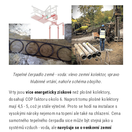
Tepelné čerpadlo země - voda: vlevo zemní kolektor, vpravo
hlubinné vrtání, nahoře schéma obojího.
Vrty jsou
více energeticky ziskové
než plošné kolektory,
dosahují COP faktoru okolo 6. Naproti tomu plošné kolektory
mají 4,5 - 5, což je stále výtečné. Proto se hodí na instalace s
vysokými nároky nejenom na topení ale také na chlazení. Cena
samotného tepelného čerpadla sice může být stejná jako u
systémů vzduch - voda, ale
navyšuje se o venkovní zemní