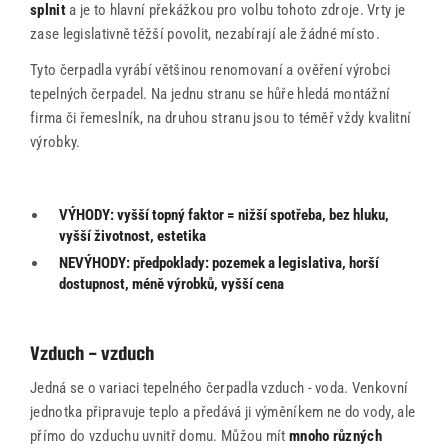
splnit
a je to hlavní překážkou pro volbu tohoto zdroje. Vrty je
zase legislativně těžší povolit, nezabírají ale žádné místo.
Tyto čerpadla vyrábí většinou renomovaní a ověření výrobci
tepelných čerpadel. Na jednu stranu se hůře hledá montážní
firma či řemeslník, na druhou stranu jsou to téměř vždy kvalitní
výrobky.
VÝHODY: vyšší topný faktor = nižší spotřeba, bez hluku,
vyšší životnost, estetika
NEVÝHODY: předpoklady: pozemek a legislativa, horší
dostupnost, méně výrobků, vyšší cena
Vzduch - vzduch
office@tector-atelier.cz
Jedná se o variaci tepelného čerpadla vzduch - voda. Venkovní
+420 775 996 300
jednotka připravuje teplo a předává ji výměníkem ne do vody, ale
přímo do vzduchu uvnitř domu. Můžou mít
mnoho různých