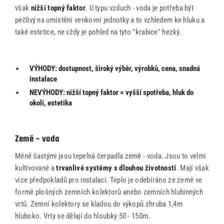
však
nižší topný faktor
. U typu vzduch - voda je potřeba být
pečlivý na umístění venkovní jednotky a to vzhledem ke hluku a
také estetice, ne vždy je pohled na tyto "krabice" hezký.
VÝHODY: dostupnost, široký výběr, výrobků, cena, snadná
instalace
NEVÝHODY: nižší topný faktor = vyšší spotřeba, hluk do
okolí, estetika
Země - voda
Méně častými jsou tepelná čerpadla země - voda. Jsou to velmi
kultivované a
trvanlivé systémy s dlouhou životností
. Mají však
více předpokladů pro instalaci. Teplo je odebíráno ze země ve
formě plošných zemních kolektorů anebo zemních hlubinných
vrtů. Zemní kolektory se kladou do výkopů zhruba 1,4m
hluboko. Vrty se dělají do hloubky 50 - 150m.