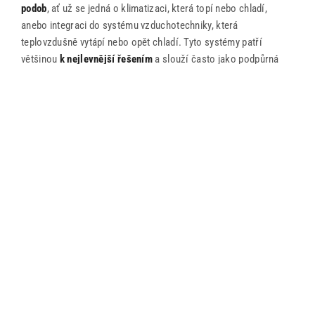
podob
, ať už se jedná o klimatizaci, která topí nebo chladí,
anebo integraci do systému vzduchotechniky, která
teplovzdušně vytápí nebo opět chladí.
Tyto systémy patří
většinou
k nejlevnější řešením
a slouží často jako podpůrná
řešení, jejich účinnost a COP faktor je spíše průměrná. Více o
těchto zajímavých systémech v dalším pokračování článku.