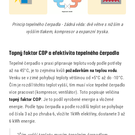
Princip tepelného čerpadla - žádná věda: dvě větve s nižším a
vyšším tlakem, kompresor a expanzní tryska.
Topný faktor COP a efektivita tepelného čerpadla
Tepelné čerpadlo v praxi připravuje teplotu vody podle potřeby
až na 45°C, je to zejména kvůli
požadavkům na teplou vodu
.
Venku se v zimě pohybují teploty většinou od +5°C až do -10°C.
Čím je rozdíl těchto teplot vyšší, tím musí více tepelné čerpadlo
více pracovat (kompresor, ventilátor). Toto popisuje veličina
topný faktor COP
. Je to podíl vyrobené energie a vložené
energie. Podle typu čerpadla a podle rozdílů teplot se pohybuje
od čísla 3 až po zhruba 6, vložíte 1kWh elektřiny, dostanete 3 až
6 kWh energie.
"Čím vyšší teplotu musím tepelným čerpadlem