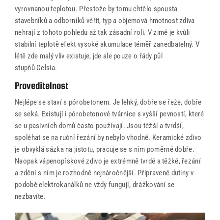
vyrovnanou teplotou. Přestože by tomu chtělo spousta
stavebníků a odborníků věřit, typ a objemová hmotnost zdiva
nehrají z tohoto pohledu až tak zásadní roli. V zimě je kvůli
stabilní teplotě efekt vysoké akumulace téměř zanedbatelný. V
létě zde malý vliv existuje, jde ale pouze o řády půl
stupňů Celsia.
Proveditelnost
Nejlépe se staví s pórobetonem. Je lehký, dobře se řeže, dobře
se seká. Existují i pórobetonové tvárnice s vyšší pevností, které
se u pasivních domů často používají. Jsou těžší a tvrdší,
spoléhat se na ruční řezání by nebylo vhodné. Keramické zdivo
je obvyklá sázka na jistotu, pracuje se s ním poměrně dobře.
Naopak vápenopískové zdivo je extrémně tvrdé a těžké, řezání
a zdění s ním je rozhodně nejnáročnější. Připravené dutiny v
podobě elektrokanálků ne vždy fungují, drážkování se
nezbavíte.