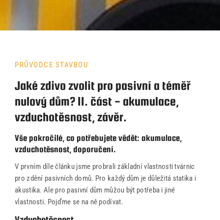
PRŮVODCE STAVBOU
Jaké zdivo zvolit pro pasivní a téměř
Úvod
nulový dům? II. část - akumulace,
vzduchotěsnost, závěr.
Naše služby
Vše pokročilé, co potřebujete vědět: akumulace,
Reference
vzduchotěsnost, doporučení.
Průvodce stavbou
V prvním díle článku jsme probrali základní vlastnosti tvárnic
pro zdění pasivních domů. Pro každý dům je důležitá statika i
O ateliéru
akustika. Ale pro pasivní dům můžou být potřeba i jiné
vlastnosti. Pojďme se na ně podívat.
Řekli o nás
Vzduchotěsnost