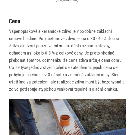
Cena
Vápenopískové a keramické zdivo je v podobné základní
cenové hladině. Pórobetonové zdivo je asi o 30 - 40 % dražší.
Zdivo ale tvoří pouze velmi malou část rozpočtu stavby,
odhadem asi okolo 6-8 % z celkové ceny. Je proto vhodné
překonat špatnou domněnku, že cena zdiva určuje cenu domu.
Co se týče jednovrstvých cihel se zateplením, jejich cena se
pohybuje na více než 3 násobku zmíněné základní ceny. Sice
ušetříme za zateplení, ale realizace zdiva musí být bezchybná a
zdivo potřebuje atypickou venkovní tepelně izolační omítku.