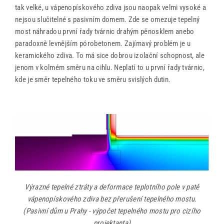
tak velké, u vápenopískového zdiva jsou naopak velmi vysoké a
nejsou slučitelné s pasivním domem. Zde se omezuje tepelný
most náhradou první řady tvárnic drahým pěnosklem anebo
paradoxně levnějším pórobetonem. Zajímavý problém je u
keramického zdiva. To má sice dobrou izolační schopnost, ale
jenom v kolmém směru na cihlu. Neplatí to u první řady tvárnic,
kde je směr tepelného toku ve směru svislých dutin.
Výrazné tepelné ztráty a deformace teplotního pole v patě
vápenopískového zdiva bez přerušení tepelného mostu.
(Pasivní dům u Prahy - výpočet tepelného mostu pro cizího
projektanta)