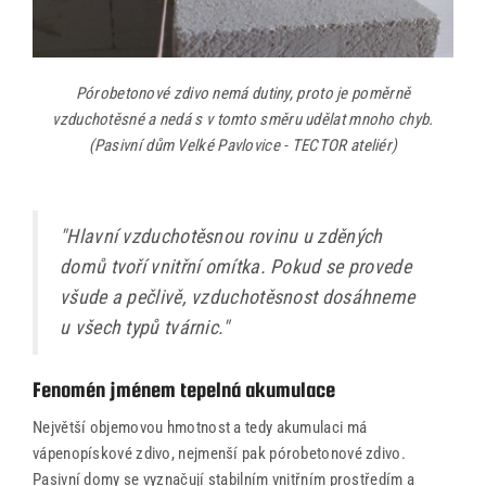
Pórobetonové zdivo nemá dutiny, proto je poměrně
vzduchotěsné a nedá s v tomto směru udělat mnoho chyb.
(Pasivní dům Velké Pavlovice - TECTOR ateliér)
"Hlavní vzduchotěsnou rovinu u zděných
domů tvoří vnitřní omítka. Pokud se provede
všude a pečlivě, vzduchotěsnost dosáhneme
u všech typů tvárnic."
Fenomén jménem tepelná akumulace
Největší objemovou hmotnost a tedy akumulaci má
vápenopískové zdivo, nejmenší pak pórobetonové zdivo.
Pasivní domy se vyznačují stabilním vnitřním prostředím a