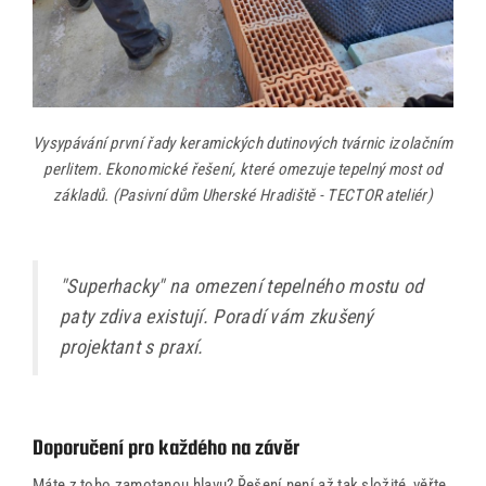
Vysypávání první řady keramických dutinových tvárnic izolačním
perlitem. Ekonomické řešení, které omezuje tepelný most od
základů. (Pasivní dům Uherské Hradiště - TECTOR ateliér)
"Superhacky" na omezení tepelného mostu od
paty zdiva existují. Poradí vám zkušený
projektant s praxí.
Doporučení pro každého na závěr
Máte z toho zamotanou hlavu? Řešení není až tak složité, věřte