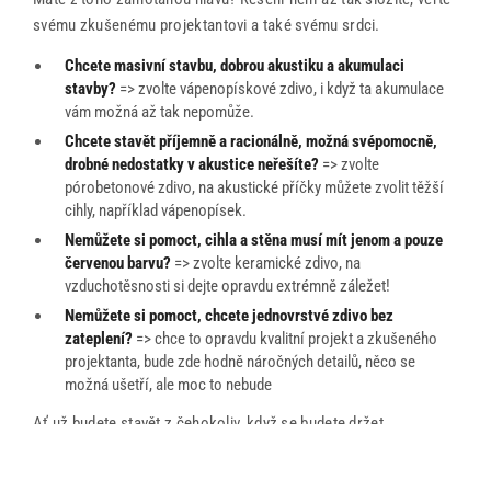
svému zkušenému projektantovi a také svému srdci.
Chcete masivní stavbu, dobrou akustiku a akumulaci
stavby?
=> zvolte vápenopískové zdivo, i když ta akumulace
vám možná až tak nepomůže.
Chcete stavět příjemně a racionálně, možná svépomocně,
drobné nedostatky v akustice neřešíte?
=> zvolte
pórobetonové zdivo, na akustické příčky můžete zvolit těžší
cihly, například vápenopísek.
Nemůžete si pomoct, cihla a stěna musí mít jenom a pouze
office@tector-atelier.cz
červenou barvu?
=> zvolte keramické zdivo, na
+420 775 996 300
vzduchotěsnosti si dejte opravdu extrémně záležet!
Nemůžete si pomoct, chcete jednovrstvé zdivo bez
zateplení?
=> chce to opravdu kvalitní projekt a zkušeného
projektanta, bude zde hodně náročných detailů, něco se
možná ušetří, ale moc to nebude
Ať už budete stavět z čehokoliv, když se budete držet
standardních požadavků a norem s důrazným přihlédnutím na
vzduchotěsnost, dopadne to dobře. Vězte, že budete časem