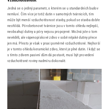
Kontakty
Jedná se o jediný parametr, o kterém se u standardních budov
nemluví. Čím více je totiž dutin v samotných tvárnicích, tím
může být menší vzduchotěsnost stavby, pokud se stavba dobře
neohlídá. Pórobetonové tvárnice jsou v tomto ohledu nejlepší,
neobsahují dutiny a póry nejsou propojené. Možná jste o tom
nevěděli, ale vápenopískové zdivo v sobě nějaké dutiny přece
jen má. Přesto je však v praxi poměrně vzduchotěsné. Nejhorší
je v tomto ohledu keramické zdivo, které je plné dutin. I když se
s tímto zdivem pasivní dům dá postavit, musí být provedení
vzduchotěsné roviny nadmíru dokonalé.