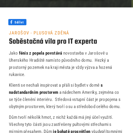
O ateliéru
Řekli o nás
Sdílet
Kontakty
JAROŠOV - PLUSOVÁ ZDĚNÁ
Soběstačná vila pro IT experta
Jako
fénix z popela povstává
novostavba v Jarošově u
Uherského Hradiště namísto původního domu. Hezký a
prostorný pozemek na kraji města je vždy výzva a hozená
rukavice.
Klienti se nechali inspirovat a přáli si bydlet v domě
s
nadstandardním prostorem
a nádechem Ameriky, zejména co
se týče členění interiéru. Středová vstupní část je propojena s
obytným prostorem, který tvoří osu a středobod celého domu.
Dům tvoří několik hmot, z nichž každá má jiný účel využití.
Všechny tyto části jsou zastřešeny pultovými střechami s
mírným přesahem. Dům
je bohatě prosvětlen
všudypřítomnými