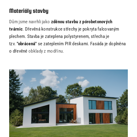
Materiály stavby
Dům jsme navrhli jako
zděnou stavbu z pórobetonových
tvárnic
.
Dřevěná konstrukce střechy je pokryta falcovaným
plechem. Stavba je zateplena polystyrenem, střecha je
tzv.
"obrácená"
se zateplením PIR deskami. Fasáda je doplněna
o dřevěné
obklady z modřínu.