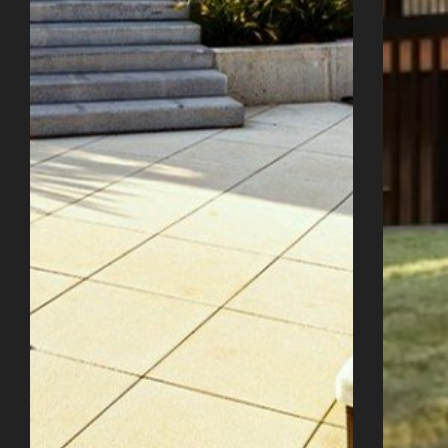
Úvod
Naše služby
Reference
Průvodce stavbou
O ateliéru
Řekli o nás
Kontakty