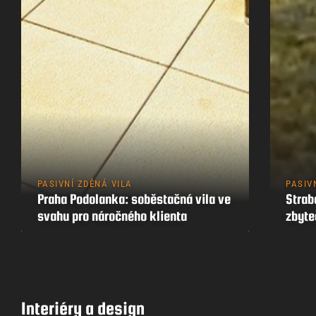
PASIVNÍ ZDĚNÁ VILA
PASIV
Praha Podolanka: soběstačná vila ve
Strab
svahu pro náročného klienta
zbyt
Interiéry a design