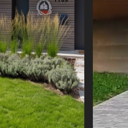
Úvod
Naše služby
Reference
Průvodce stavbou
O ateliéru
Řekli o nás