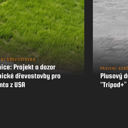
Kontakty
VNÍ DŘEVOSTAVBA
ice: Projekt a dozor
PASIVNÍ SOB
pické dřevostavby pro
Plusový 
nta z USA
“Tripod+”