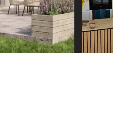
e@tector-atelier.cz
+420 775 996 300