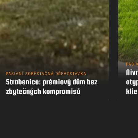
PASI
Nivn
PASIVNÍ SOBĚSTAČNÁ DŘEVOSTAVBA
Strabenice: prémiový dům bez
aty
zbytečných kompromisů
klie