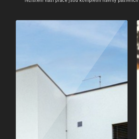
Těžištěm naší práce jsou kompletní návrhy pasivníc