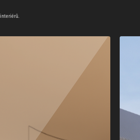
nteriérů.