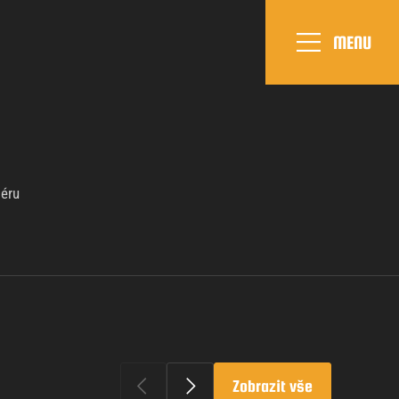
MENU
iéru
Zobrazit vše