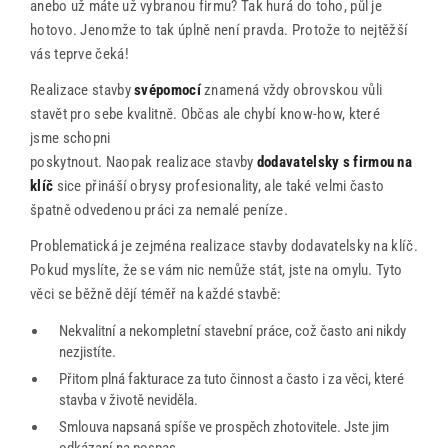
anebo už máte už vybranou firmu? Tak hurá do toho, půl je
Řekli o nás
hotovo. Jenomže to tak úplně není pravda. Protože to nejtěžší
vás teprve čeká!
Kontakty
Realizace stavby
svépomocí
znamená vždy obrovskou vůli
stavět pro sebe kvalitně. Občas ale chybí know‑how, které
jsme schopni
poskytnout. Naopak realizace stavby
dodavatelsky s firmou na
klíč
sice přináší obrysy profesionality, ale také velmi často
špatně odvedenou práci za nemalé peníze.
Problematická je zejména realizace stavby dodavatelsky na klíč.
Pokud myslíte, že se vám nic nemůže stát, jste na omylu. Tyto
věci se běžně dějí téměř na každé stavbě:
Nekvalitní a nekompletní stavební práce, což často ani nikdy
nezjistíte.
Přitom plná fakturace za tuto činnost a často i za věci, které
stavba v životě neviděla.
Smlouva napsaná spíše ve prospěch zhotovitele. Jste jim
odkázaní na pospas.