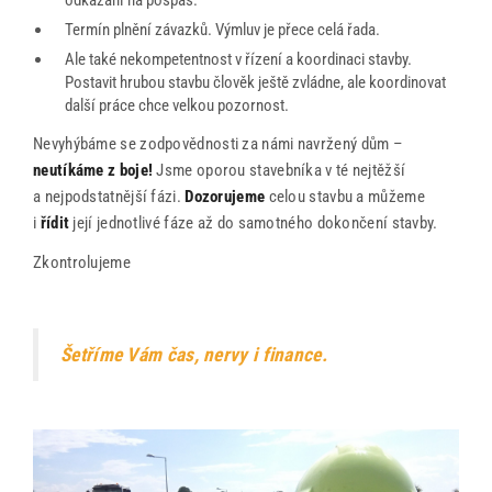
Termín plnění závazků. Výmluv je přece celá řada.
Ale také nekompetentnost v řízení a koordinaci stavby.
Postavit hrubou stavbu člověk ještě zvládne, ale koordinovat
další práce chce velkou pozornost.
Nevyhýbáme se zodpovědnosti za námi navržený dům –
neutíkáme z boje!
Jsme oporou stavebníka v té nejtěžší
a nejpodstatnější fázi.
Dozorujeme
celou stavbu a můžeme
i
řídit
její jednotlivé fáze až do samotného dokončení stavby.
Zkontrolujeme
Šetříme Vám čas, nervy i finance.