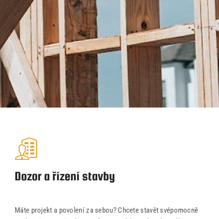
Úvod
Naše služby
Reference
Dozor a řízení stavby
Průvodce stavbou
O ateliéru
Máte projekt a povolení za sebou? Chcete stavět svépomocně