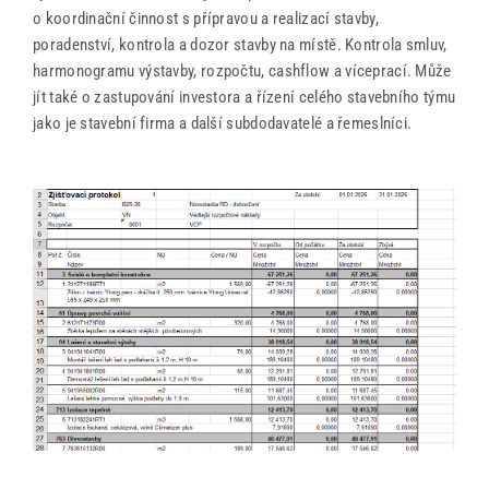
o koordinační činnost s přípravou a realizací stavby,
poradenství, kontrola a dozor stavby na místě. Kontrola smluv,
harmonogramu výstavby, rozpočtu, cashflow a víceprací. Může
jít také o zastupování investora a řízení celého stavebního týmu
jako je stavební firma a další subdodavatelé a řemeslníci.
office@tector-atelier.cz
+420 775 996 300