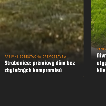
PASI
Nivn
PASIVNÍ SOBĚSTAČNÁ DŘEVOSTAVBA
Strabenice: prémiový dům bez
aty
zbytečných kompromisů
klie