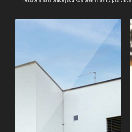
Těžištěm naší práce jsou kompletní návrhy pasivníc