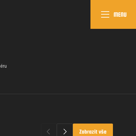
MENU
iéru
Zobrazit vše