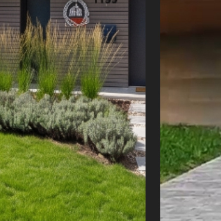
Úvod
Naše služby
Reference
Průvodce stavbou
O ateliéru
Řekli o nás