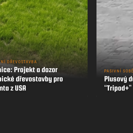
Kontakty
VNÍ DŘEVOSTAVBA
ice: Projekt a dozor
PASIVNÍ SOB
pické dřevostavby pro
Plusový 
nta z USA
“Tripod+”