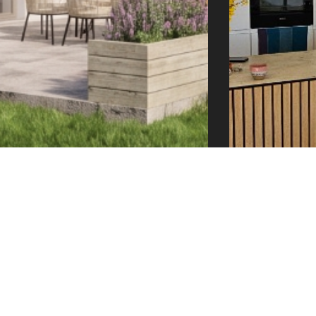
e@tector-atelier.cz
+420 775 996 300