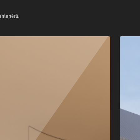
nteriérů.