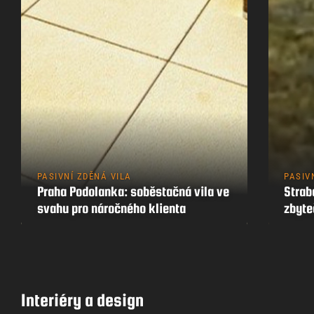
PASIVNÍ ZDĚNÁ VILA
PASIV
Praha Podolanka: soběstačná vila ve
Strab
svahu pro náročného klienta
zbyt
Interiéry a design