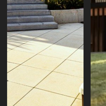
Úvod
Naše služby
Reference
Průvodce stavbou
O ateliéru
Řekli o nás
Kontakty