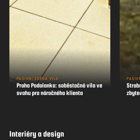
PASIVNÍ ZDĚNÁ VILA
PASIV
Praha Podolanka: soběstačná vila ve
Strab
svahu pro náročného klienta
zbyt
Interiéry a design