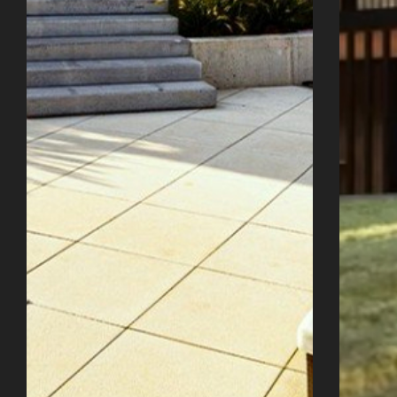
Úvod
Naše služby
Reference
Průvodce stavbou
O ateliéru
Řekli o nás
Kontakty