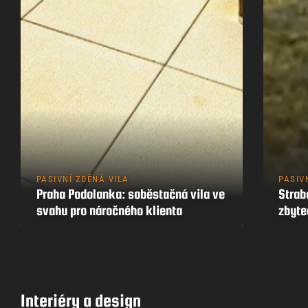
PASIVNÍ ZDĚNÁ VILA
PASIV
Praha Podolanka: soběstačná vila ve
Strab
svahu pro náročného klienta
zbyt
Interiéry a design