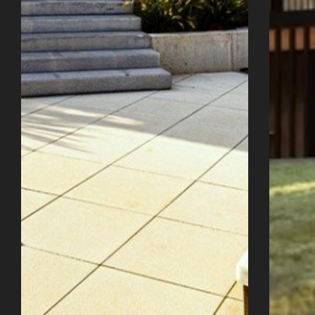
Úvod
Naše služby
Reference
Průvodce stavbou
O ateliéru
Řekli o nás
Kontakty