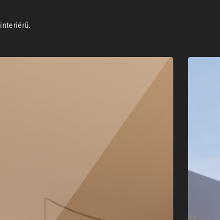
nteriérů.