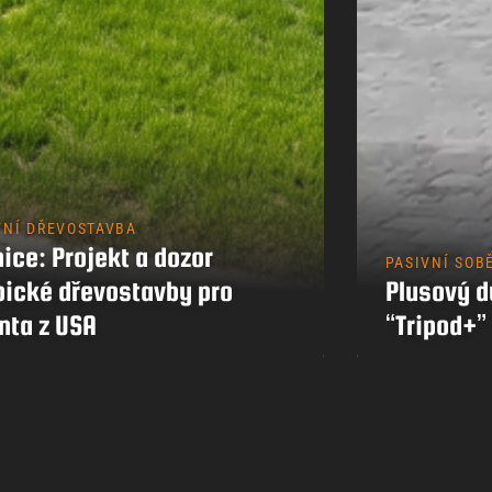
Kontakty
VNÍ DŘEVOSTAVBA
ice: Projekt a dozor
PASIVNÍ SOB
pické dřevostavby pro
Plusový 
nta z USA
“Tripod+”