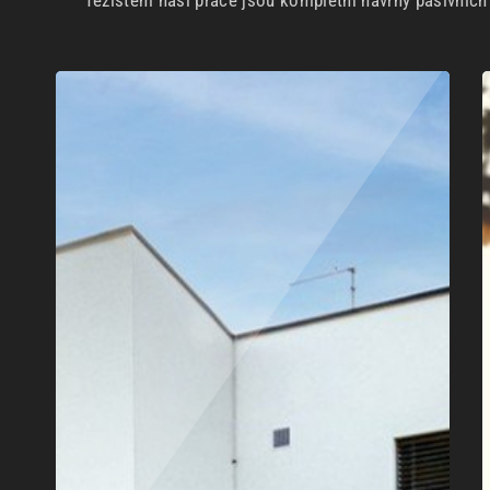
Těžištěm naší práce jsou kompletní návrhy pasivníc