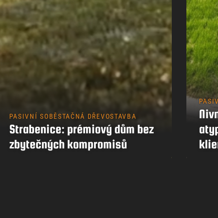
PASI
Nivn
PASIVNÍ SOBĚSTAČNÁ DŘEVOSTAVBA
Strabenice: prémiový dům bez
aty
zbytečných kompromisů
klie