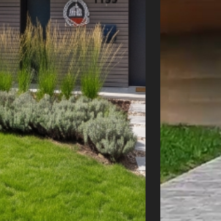
Úvod
Naše služby
Reference
Průvodce stavbou
O ateliéru
Řekli o nás