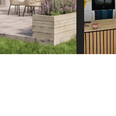
e@tector-atelier.cz
+420 775 996 300