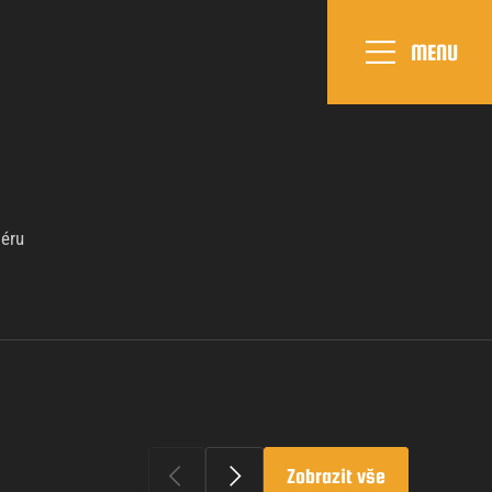
MENU
iéru
Zobrazit vše