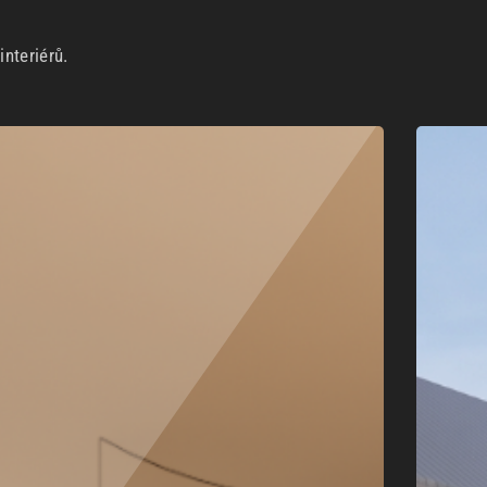
nteriérů.