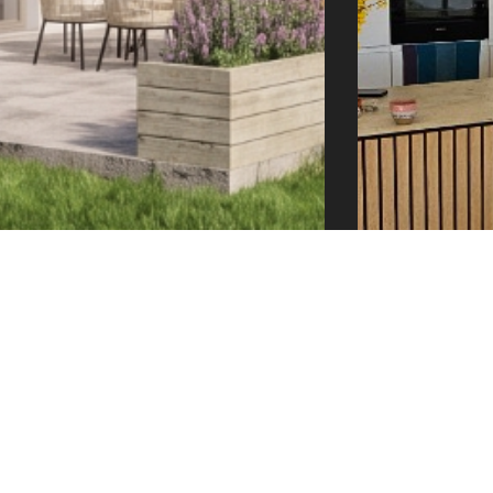
e@tector-atelier.cz
+420 775 996 300