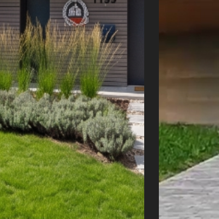
Úvod
Naše služby
Reference
Průvodce stavbou
O ateliéru
Řekli o nás