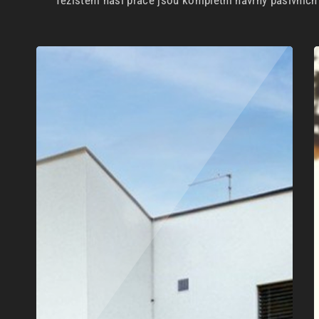
Těžištěm naší práce jsou kompletní návrhy pasivníc