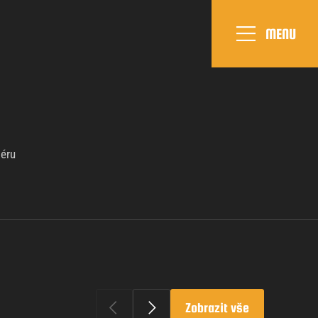
MENU
iéru
Zobrazit vše