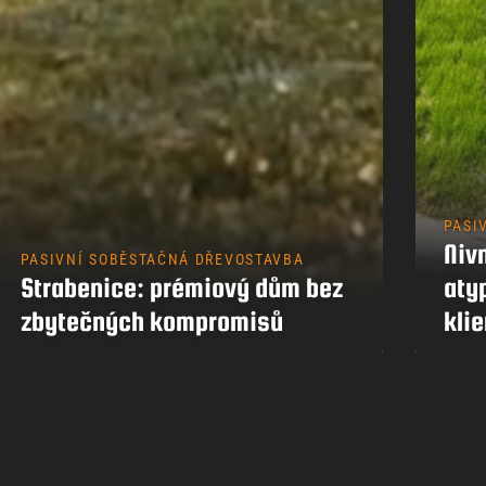
PASI
Nivn
PASIVNÍ SOBĚSTAČNÁ DŘEVOSTAVBA
Strabenice: prémiový dům bez
aty
zbytečných kompromisů
klie