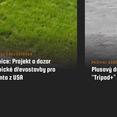
Kontakty
VNÍ DŘEVOSTAVBA
ice: Projekt a dozor
PASIVNÍ SOB
pické dřevostavby pro
Plusový 
nta z USA
“Tripod+”