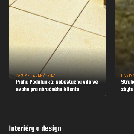
PASIVNÍ ZDĚNÁ VILA
PASIV
Praha Podolanka: soběstačná vila ve
Strab
svahu pro náročného klienta
zbyt
Interiéry a design