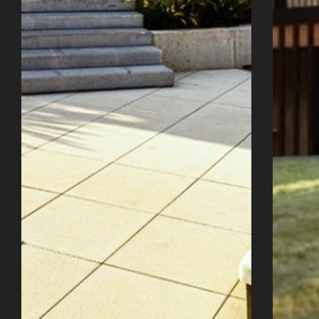
Úvod
Naše služby
Reference
Průvodce stavbou
O ateliéru
Řekli o nás
Kontakty