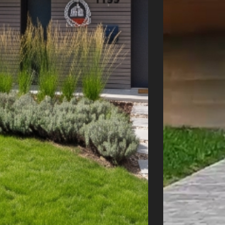
Úvod
Naše služby
Reference
Průvodce stavbou
O ateliéru
Řekli o nás