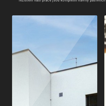
Těžištěm naší práce jsou kompletní návrhy pasivníc