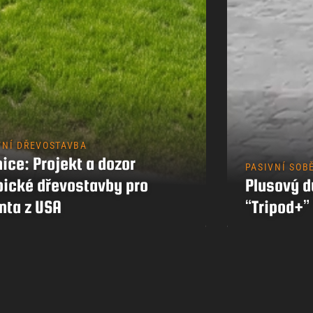
Kontakty
VNÍ DŘEVOSTAVBA
ice: Projekt a dozor
PASIVNÍ SOB
pické dřevostavby pro
Plusový 
nta z USA
“Tripod+”