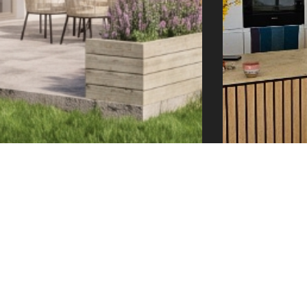
e@tector-atelier.cz
+420 775 996 300