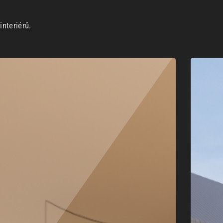
nteriérů.