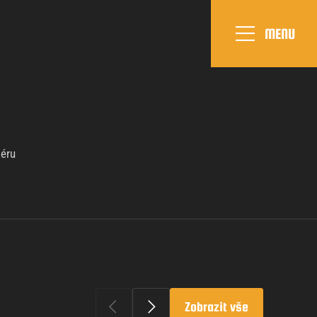
MENU
iéru
Zobrazit vše