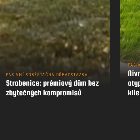
PASI
Nivn
PASIVNÍ SOBĚSTAČNÁ DŘEVOSTAVBA
Strabenice: prémiový dům bez
aty
zbytečných kompromisů
klie