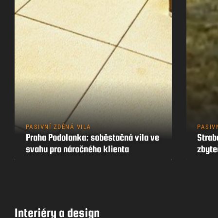
PASIVNÍ ZDĚNÁ VILA
PASIV
Praha Podolanka: soběstačná vila ve
Strab
svahu pro náročného klienta
zbyt
Interiéry a design