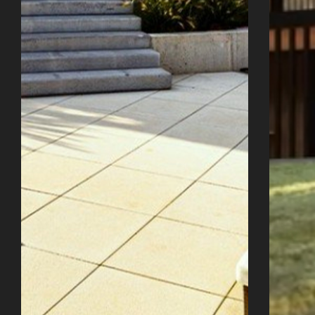
Úvod
Naše služby
Reference
Průvodce stavbou
O ateliéru
Řekli o nás
Kontakty