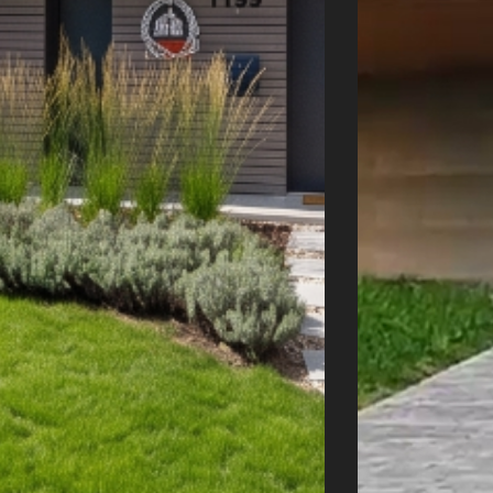
Úvod
Naše služby
Reference
Průvodce stavbou
O ateliéru
Řekli o nás