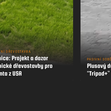
Kontakty
VNÍ DŘEVOSTAVBA
ice: Projekt a dozor
PASIVNÍ SOB
pické dřevostavby pro
Plusový 
nta z USA
“Tripod+”