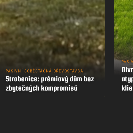
PASI
Nivn
PASIVNÍ SOBĚSTAČNÁ DŘEVOSTAVBA
Strabenice: prémiový dům bez
aty
zbytečných kompromisů
klie