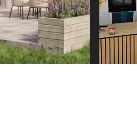
e@tector-atelier.cz
+420 775 996 300