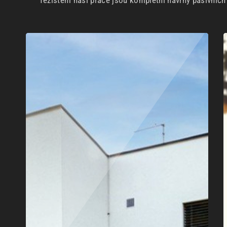
Těžištěm naší práce jsou kompletní návrhy pasivníc