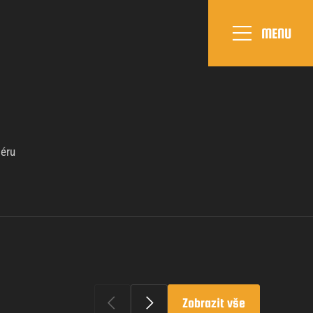
MENU
iéru
Zobrazit vše