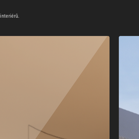
nteriérů.