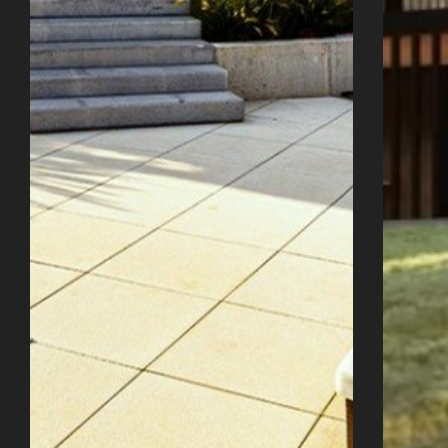
Úvod
Naše služby
Reference
Průvodce stavbou
O ateliéru
Řekli o nás
Kontakty