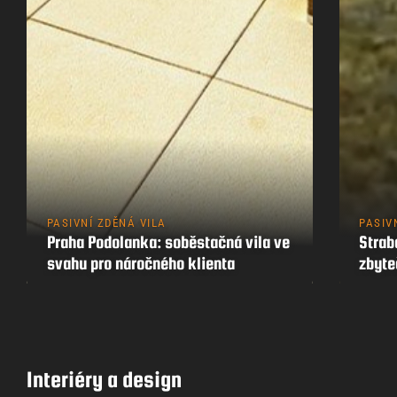
PASIVNÍ ZDĚNÁ VILA
PASIV
Praha Podolanka: soběstačná vila ve
Strab
svahu pro náročného klienta
zbyt
Interiéry a design