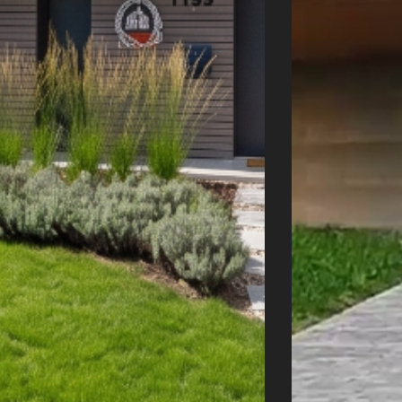
Úvod
Naše služby
Reference
Průvodce stavbou
O ateliéru
Řekli o nás