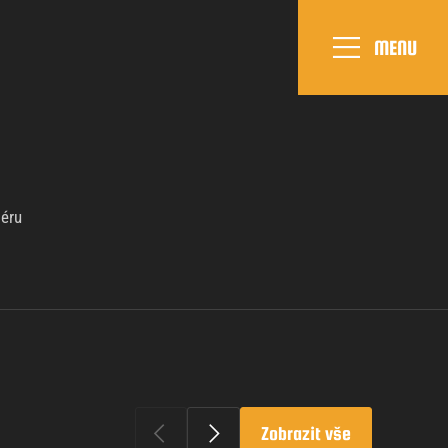
MENU
iéru
Zobrazit vše