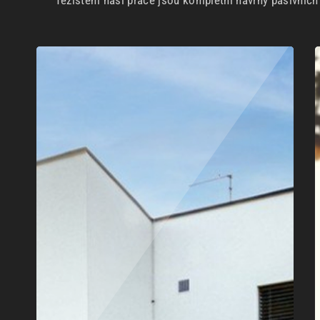
Těžištěm naší práce jsou kompletní návrhy pasivníc