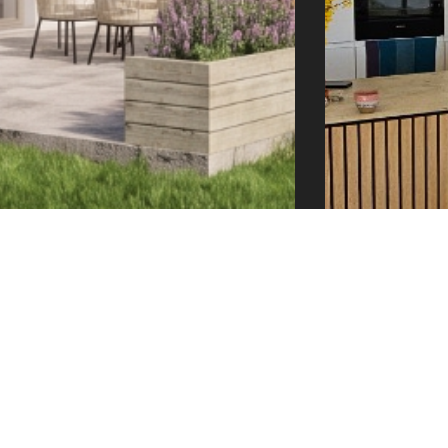
e@tector-atelier.cz
+420 775 996 300