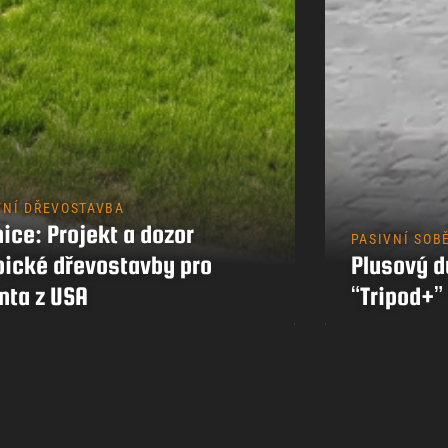
Kontakty
VNÍ DŘEVOSTAVBA
ice: Projekt a dozor
PASIVNÍ SOB
pické dřevostavby pro
Plusový 
nta z USA
“Tripod+”