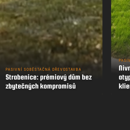
PASI
Nivn
PASIVNÍ SOBĚSTAČNÁ DŘEVOSTAVBA
Strabenice: prémiový dům bez
aty
zbytečných kompromisů
klie