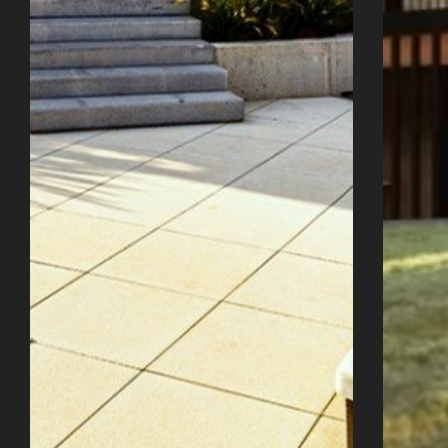
Úvod
Naše služby
Reference
Průvodce stavbou
O ateliéru
Řekli o nás
Kontakty