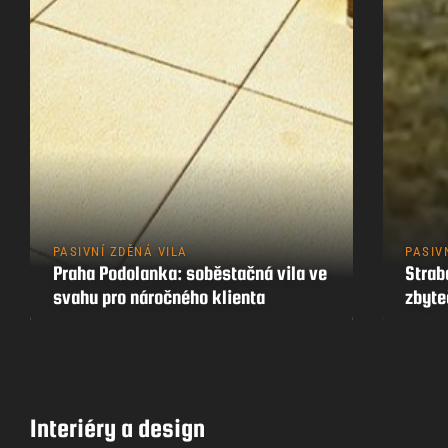
PASIVNÍ ZDĚNÁ VILA
PASIV
Praha Podolanka: soběstačná vila ve
Strab
svahu pro náročného klienta
zbyt
Interiéry a design