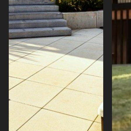
Úvod
Naše služby
Reference
Průvodce stavbou
O ateliéru
Řekli o nás
Kontakty