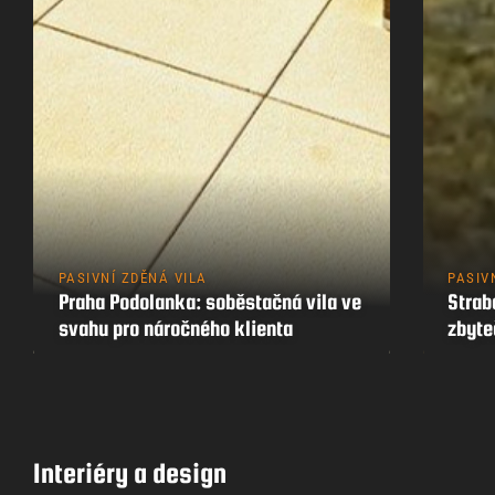
PASIVNÍ ZDĚNÁ VILA
PASIV
Praha Podolanka: soběstačná vila ve
Strab
svahu pro náročného klienta
zbyt
Interiéry a design