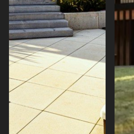
Úvod
Naše služby
Reference
Průvodce stavbou
O ateliéru
Řekli o nás
Kontakty