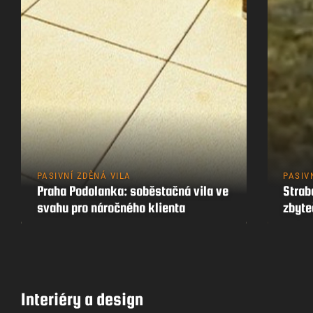
PASIVNÍ ZDĚNÁ VILA
PASIV
Praha Podolanka: soběstačná vila ve
Strab
svahu pro náročného klienta
zbyt
Interiéry a design