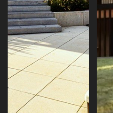
Úvod
Naše služby
Reference
Průvodce stavbou
O ateliéru
Řekli o nás
Kontakty