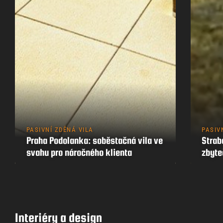
PASIVNÍ ZDĚNÁ VILA
PASIV
Praha Podolanka: soběstačná vila ve
Strab
svahu pro náročného klienta
zbyt
Interiéry a design