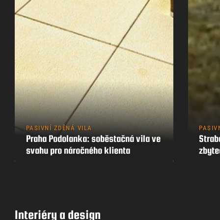
PASIVNÍ ZDĚNÁ VILA
PASIV
Praha Podolanka: soběstačná vila ve
Strab
svahu pro náročného klienta
zbyt
Interiéry a design