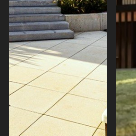
Úvod
Naše služby
Reference
Průvodce stavbou
O ateliéru
Řekli o nás
Kontakty