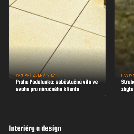
PASIVNÍ ZDĚNÁ VILA
PASIV
Praha Podolanka: soběstačná vila ve
Strab
svahu pro náročného klienta
zbyt
Interiéry a design