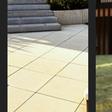
Úvod
Naše služby
Reference
Průvodce stavbou
O ateliéru
Řekli o nás
Kontakty